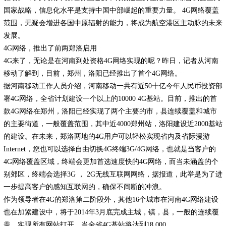
国家战略，信息化水平是支持中国中部崛起的重要力量。 4G网络覆盖
范围，无疑会增进各国中原辐射的能力，将成为航空港区主动脉的未来
发展。
4G网络，推出了前两郑洛启用
4G来了，无论是在河南到处资格4G网络实现的呢？昨日，记者从河南
移动了解到，目前，郑州，洛阳已经推出了首个4G网络。
据河南移动工作人员介绍，河南移动一共有近50十亿今年人民币投资部
署4G网络，全省计划建设一个以上的10000 4G基站。目前，推出的首
款4G网络在郑州，洛阳已经实现了两个主要的市，县连续覆盖和城市
的主要街道，一般覆盖范围，其中近4000郑州站，洛阳建设近2000基站
的建设。在未来，郑洛两地的4G用户可以轻松实现省内及省际漫游
Internet，您也可以选择自由切换4G终端3G/4G网络，也就是当客户的
4G网络覆盖区域，终端会更加首选速度快的4G网络，而当未涵盖的个
别郊区，终端会选择3G ， 2G无线互联网网络，据报道，此举是为了进
一步提高客户的感知互联网的，确保不间断的冲浪。
作为领导者在4G的郑洛第二阶段外，其他16个城市在河南4G网络建设
也在加紧建设中，将于2014年3月底完成主城，镇，县，一般的连续覆
盖，实现所有网站打开，当全省4G基站将达到18,000 。