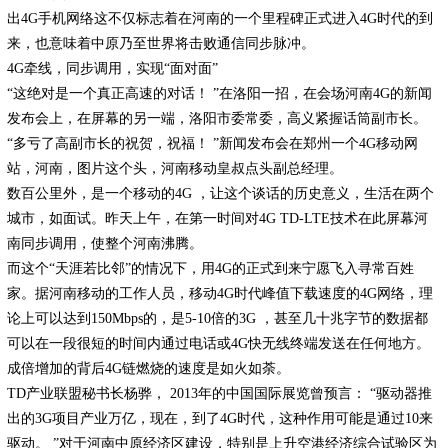
出4G手机网络这不仅标志着在河南的一个里程碑正式进入4G时代的到
来，也意味着中原乃至世界将击败通信同步脉冲。
4G牵线，同步调用，实现“面对面”
“这绝对是一个真正高速的对话！ ”在洛阳一招，在会场河南4G的新闻
发布会上，在屏幕的另一端，洛阳市委常委，高义紧握话筒副市长。
“多亏了高副市长的祝贺，祝福！ ”新闻发布会在郑州一个4G移动网
站，河南，图片这个头，河南移动皇叔点头副总经理。
数百公里外，是一个移动的4G ，让这个谈话的历史意义，生活在两个
城市，如面试。昨天上午，在第一时间对4G TD-LTE技术在此屏幕河
南同步调用，使整个河南沸腾。
而这个“天涯若比邻”的情况下，用4G的正式到来宁愿飞入寻常百姓
家。据河南移动的工作人员，移动4G时代峰值下载速度的4G网络，理
论上可以达到150Mbps的，是5-10倍的3G ，甚至几十兆字节的数据都
可以在一段很短的时间内通过电话或4G快无线终端发送在任何地方。
成倍增加的背后4G链燃烧的速度是如火如荼。
TD产业联盟秘书长杨骅， 2013年的中国国际展览曾预言： “驱动器推
出的3G项目产业万亿，现在，到了4G时代，这种作用可能是通过10来
驱动。 ”对于河南中原经济区建设，特别是上升空港经济综合试验区为