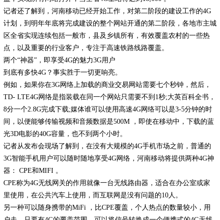
记者还了解到，河南移动已经开始工作，对第二阶段的建设工作的4G
计划，到明年年底将完成建设的整个网站开通的第二阶段，各地市主城
区全省实现连续包括一般市，县及乡镇所有，有效覆盖农村的一些热
点，以及重要的行业客户，专注于高速铁路线路覆盖。
两个“神器”，即享受4G的魅力3G用户
到底有多快4G？事实胜于一切更响亮。
例如，如果你在3G网络上加载的商业交易网站需要七个秒钟，然后，
TD- LTE4G网络是指装载在同一个网站只需要不到1秒;大英百科全书，
8分一个2.8G完成下载;媒体谁可以使用高速4G网络可以是3-5分钟的时
间，以便能够传输视频和音频数据是500M ，即使在移动中，下载的蓝
光3D电影的40G容量，也不到两个小时。
记者从发布会现场了解到，在没有大规模的4G手机市场之前，普通的
3G智能手机用户可以随时随地享受4G网络，河南移动将提供两种4G神
器： CPE和MIFI 。
CPE称为4G无线网关的作用就像一台无线路由器，适合在办公室或家
里使用，在公共汽车上使用，而互联网是没有问题的10人。
另一种可以随身携带的MiFi ，比CPE覆盖，个人热点的数量较小，用
户走，只要有4G的覆盖范围，可以将信号转换成一个便携式的4G无线